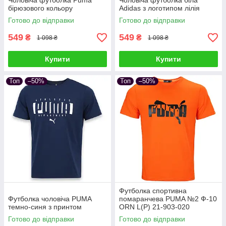
Чоловіча футболка Puma
Чоловіча футболка біла
бірюзового кольору
Adidas з логотипом лілія
Готово до відправки
Готово до відправки
549
549
₴
₴
1 098 ₴
1 098 ₴
Купити
Купити
Топ
–50%
Топ
–50%
Футболка спортивна
Футболка чоловіча PUMA
помаранчева PUMA №2 Ф-10
темно-синя з принтом
ORN L(Р) 21-903-020
Готово до відправки
Готово до відправки