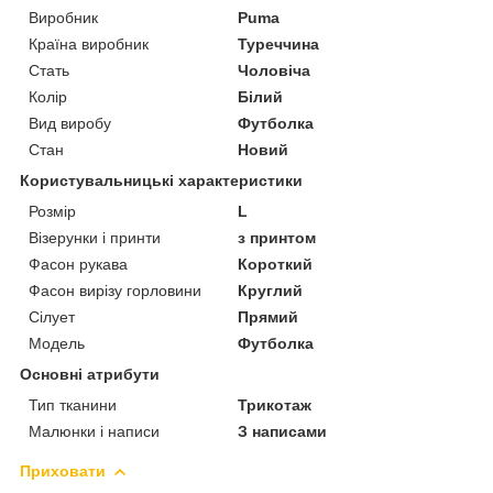
Виробник
Puma
Країна виробник
Туреччина
Стать
Чоловіча
Колір
Білий
Вид виробу
Футболка
Стан
Новий
Користувальницькі характеристики
Розмір
L
Візерунки і принти
з принтом
Фасон рукава
Короткий
Фасон вирізу горловини
Круглий
Сілует
Прямий
Модель
Футболка
Основні атрибути
Тип тканини
Трикотаж
Малюнки і написи
З написами
Приховати