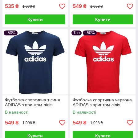
535
549
₴
₴
1 070 ₴
1 098 ₴
Купити
Купити
–50%
Топ
–50%
Футболка спортивна т синя
Футболка спортивна червона
ADIDAS з принтом лілія
ADIDAS з принтом лілія
В наявності
В наявності
549
549
₴
₴
1 098 ₴
1 098 ₴
Купити
Купити