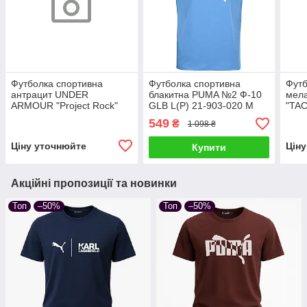
Футболка спортивна
Футболка спортивна
Футб
антрацит UNDER
блакитна PUMA №2 Ф-10
мел
ARMOUR "Project Rock"
GLB L(Р) 21-903-020 M
"TA
Ф-10 ANTRASIT L(Р) 24-
L(Р)
549
₴
1 098 ₴
900-020
Ціну уточнюйте
Цін
Купити
Акційні пропозиції та новинки
Топ
–50%
Топ
–50%