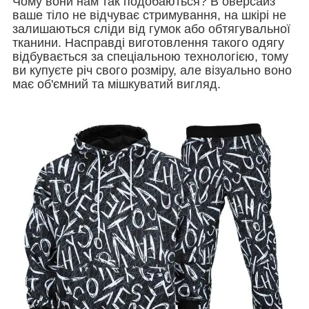
Чому вони нам так подобаються? В оверсайз
ваше тіло не відчуває стримування, на шкірі не
залишаються сліди від гумок або обтягувальної
тканини. Насправді виготовлення такого одягу
відбувається за спеціальною технологією, тому
ви купуєте річ свого розміру, але візуально воно
має об'ємний та мішкуватий вигляд.