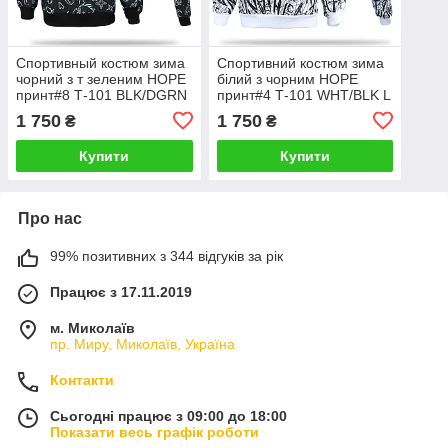
Спортивный костюм зима
Спортивний костюм зима
чорний з т зеленим HOPE
білий з чорним HOPE
принт#8 Т-101 BLK/DGRN
принт#4 Т-101 WHT/BLK L
L(Р) 23-659-003
(Р) 23-654-003
1 750
1 750
₴
₴
Купити
Купити
Про нас
99% позитивних з 344 відгуків за рік
Працює з 17.11.2019
м. Миколаїв
пр. Миру, Миколаїв, Україна
Контакти
Сьогодні працює з 09:00 до 18:00
Показати весь графік роботи