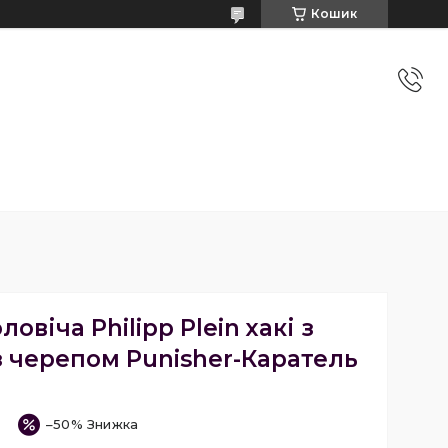
Кошик
овіча Philipp Plein хакі з
з черепом Punisher-Каратель
–50%