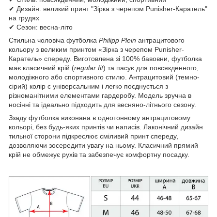
✔ Дизайн: великий принт "Зірка з черепом Punisher-Каратель"
на грудях
✔ Сезон: весна-літо
Стильна чоловіча футболка
Philipp Plein
антрацитового
кольору з великим принтом «Зірка з черепом Punisher-
Каратель» спереду. Виготовлена зі 100% бавовни, футболка
має класичний крій (
regular fit
) та пасує для повсякденного,
молодіжного або спортивного стилю. Антрацитовий (темно-
сірий) колір є універсальним і легко поєднується з
різноманітними елементами гардеробу. Модель зручна в
носінні та ідеально підходить для весняно-літнього сезону.
Ззаду футболка виконана в однотонному антрацитовому
кольорі, без будь-яких принтів чи написів. Лаконічний дизайн
тильної сторони підкреслює сміливий принт спереду,
дозволяючи зосередити увагу на ньому. Класичний прямий
крій не обмежує рухів та забезпечує комфортну посадку.