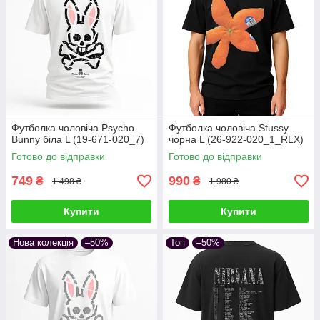
Футболка чоловіча Psycho
Футболка чоловіча Stussy
Bunny біла L (19-671-020_7)
чорна L (26-922-020_1_RLX)
Готово до відправки
Готово до відправки
749
990
₴
₴
1 498 ₴
1 980 ₴
Купити
Купити
Нова колекція
–50%
Топ
–50%