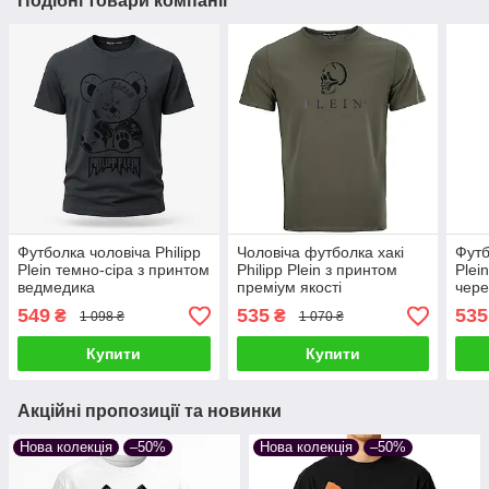
Подібні товари компанії
Футболка чоловіча Philipp
Чоловіча футболка хакі
Футб
Plein темно-сіра з принтом
Philipp Plein з принтом
Plei
ведмедика
преміум якості
чере
Кара
549
535
535
₴
₴
1 098 ₴
1 070 ₴
Купити
Купити
Акційні пропозиції та новинки
Нова колекція
–50%
Нова колекція
–50%