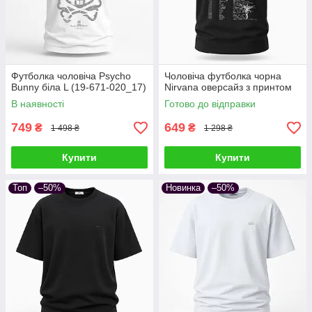
Футболка чоловіча Psycho
Чоловіча футболка чорна
Bunny біла L (19-671-020_17)
Nirvana оверсайз з принтом
В наявності
Готово до відправки
749
649
₴
₴
1 498 ₴
1 298 ₴
Купити
Купити
Топ
–50%
Новинка
–50%