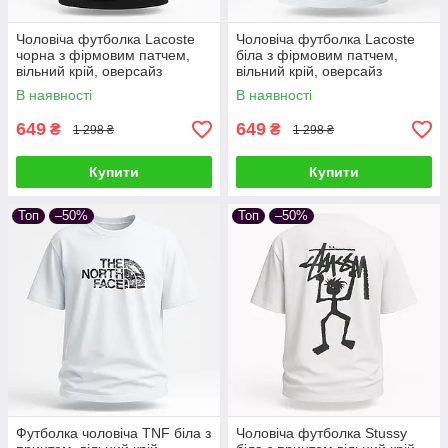
Чоловіча футболка Lacoste
Чоловіча футболка Lacoste
чорна з фірмовим патчем,
біла з фірмовим патчем,
вільний крій, оверсайз
вільний крій, оверсайз
В наявності
В наявності
649
649
₴
₴
1 298 ₴
1 298 ₴
Купити
Купити
Топ
–50%
Топ
–50%
Футболка чоловіча TNF біла з
Чоловіча футболка Stussy