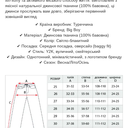
хіп-хопу та активного міського способу життя. Виготовлені з
якісної натуральної джинсової тканини (100% бавовна), ці
джинси прослужать вам довго, зберігаючи первинний
зовнішній вигляд.
✔ Країна виробник: Туреччина
✔ Бренд: Big Boy
✔ Матеріал: Джинсова тканина (100% бавовна)
✔ Колір: Світло-блакитний
✔ Посадка: Середня посадка, оверсайз (baggy fit)
✔ Стиль: Y2K, вуличний, скейтерський
✔ Дизайн: Однотонний, мінімалістичний, з логотипом бренду
✔ Сезон: Весна/Літо/Осінь