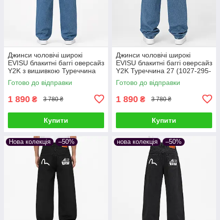
Джинси чоловічі широкі
Джинси чоловічі широкі
EVISU блакитні баггі оверсайз
EVISU блакитні баггі оверсайз
Y2K з вишивкою Туреччина
Y2K Туреччина 27 (1027-295-
27 (1027-295-5)
4)
Готово до відправки
Готово до відправки
1 890
1 890
₴
₴
3 780 ₴
3 780 ₴
Купити
Купити
Нова колекція
–50%
нова колекція
–50%