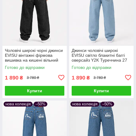
Чоловічі широкі чорні джинси
Джинси чоловічі широкі
EVISU вінтажні фірмова
EVISU світло блакитні баггі
вишивка на кишені вільний
оверсайз Y2K Туреччина 27
крій оверсайз баггі Y2K
(1027-295-6)
Готово до відправки
Готово до відправки
Туреччина 25 (1075-306)
1 890
1 890
₴
₴
3 780 ₴
3 780 ₴
Купити
Купити
нова колекція
–50%
нова колекція
–50%