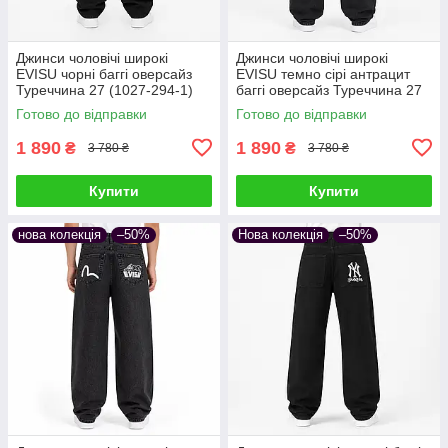
Джинси чоловічі широкі
Джинси чоловічі широкі
EVISU чорні баггі оверсайз
EVISU темно сірі антрацит
Туреччина 27 (1027-294-1)
баггі оверсайз Туреччина 27
(1027-294-3)
Готово до відправки
Готово до відправки
1 890
1 890
₴
₴
3 780 ₴
3 780 ₴
Купити
Купити
нова колекція
–50%
Нова колекція
–50%