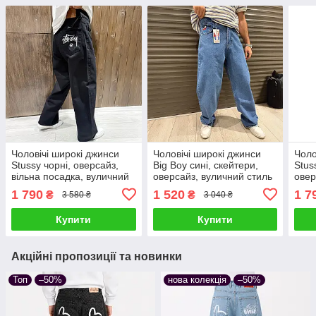
Чоловічі широкі джинси
Чоловічі широкі джинси
Чоло
Stussy чорні, оверсайз,
Big Boy сині, скейтери,
Stus
вільна посадка, вуличний
оверсайз, вуличний стиль
овер
Y2K стиль, преміальна
вули
1 790
1 520
1 7
₴
₴
3 580 ₴
3 040 ₴
якість, вишивка Stussy ball
8
Купити
Купити
Акційні пропозиції та новинки
Топ
–50%
нова колекція
–50%