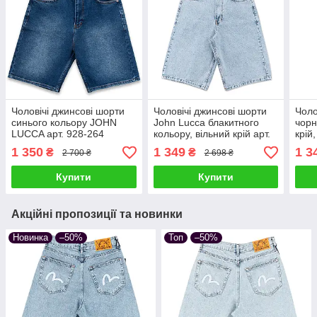
Чоловічі джинсові шорти
Чоловічі джинсові шорти
Чоло
синього кольору JOHN
John Lucca блакитного
чорн
LUCCA арт. 928-264
кольору, вільний крій арт.
крій
1027-472
378-
1 350
1 349
1 3
₴
₴
2 700 ₴
2 698 ₴
Купити
Купити
Акційні пропозиції та новинки
Новинка
–50%
Топ
–50%