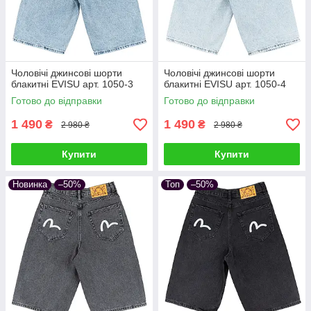
Чоловічі джинсові шорти
Чоловічі джинсові шорти
блакитні EVISU арт. 1050-3
блакитні EVISU арт. 1050-4
Готово до відправки
Готово до відправки
1 490
1 490
₴
₴
2 980 ₴
2 980 ₴
Купити
Купити
Новинка
–50%
Топ
–50%