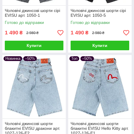
Чоловічі джинсові шорти сірі
Чоловічі джинсові шорти сірі
EVISU арт. 1050-1
EVISU арт. 1050-5
Готово до відправки
Готово до відправки
1 490
1 490
₴
₴
2 980 ₴
2 980 ₴
Купити
Купити
Новинка
–50%
Топ
–50%
Чоловічі джинсові шорти
Чоловічі джинсові шорти
блакитні EVISU дракони арт.
блакитні EVISU Hello Kitty арт.
1027-126-E2
1027-126-E1