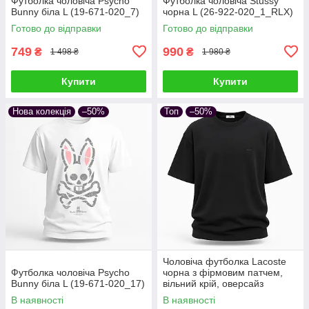
Футболка чоловіча Psycho
Футболка чоловіча Stussy
Bunny біла L (19-671-020_7)
чорна L (26-922-020_1_RLX)
Готово до відправки
Готово до відправки
749
990
₴
₴
1 498 ₴
1 980 ₴
Купити
Купити
Нова колекція
–50%
Топ
–50%
Чоловіча футболка Lacoste
Футболка чоловіча Psycho
чорна з фірмовим патчем,
Bunny біла L (19-671-020_17)
вільний крій, оверсайз
В наявності
В наявності