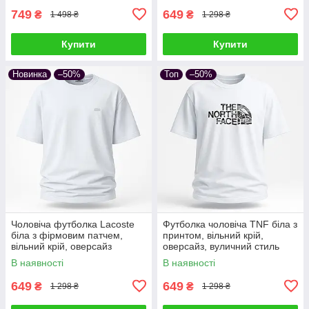
749
649
₴
₴
1 498 ₴
1 298 ₴
Купити
Купити
Новинка
–50%
Топ
–50%
Чоловіча футболка Lacoste
Футболка чоловіча TNF біла з
біла з фірмовим патчем,
принтом, вільний крій,
вільний крій, оверсайз
оверсайз, вуличний стиль
В наявності
В наявності
649
649
₴
₴
1 298 ₴
1 298 ₴