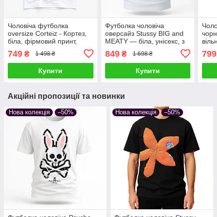
Чоловіча футболка
Футболка чоловіча
Чоло
oversize Corteiz - Кортез,
оверсайз Stussy BIG and
чорн
біла, фірмовий принт,
MEATY — біла, унісекс, з
віль
стиль Y2K
принтом динозавра, y2k
стил
749
849
799
₴
₴
1 498 ₴
1 698 ₴
Купити
Купити
Акційні пропозиції та новинки
Нова колекція
–50%
Нова колекція
–50%