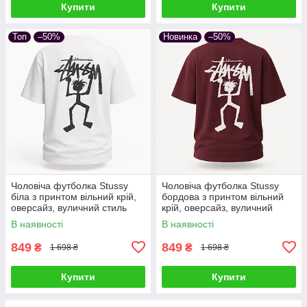
Купити
Купити
Топ
–50%
Новинка
–50%
Чоловіча футболка Stussy
Чоловіча футболка Stussy
біла з принтом вільний крій,
бордова з принтом вільний
оверсайз, вуличний стиль
крій, оверсайз, вуличний
стиль
В наявності
В наявності
849
849
₴
₴
1 698 ₴
1 698 ₴
Купити
Купити