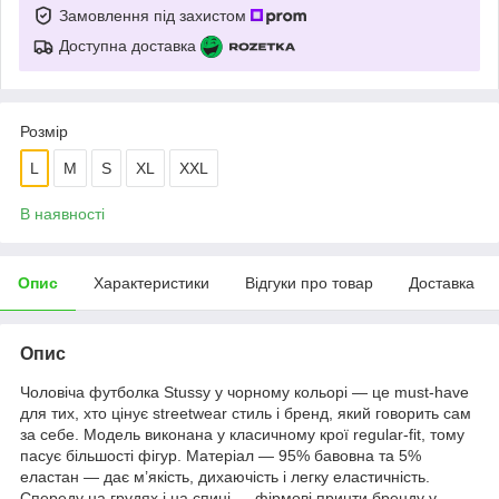
Замовлення під захистом
Доступна доставка
Розмір
L
M
S
XL
XXL
В наявності
Опис
Характеристики
Відгуки про товар
Доставка
Опис
Чоловіча футболка Stussy у чорному кольорі — це must-have
для тих, хто цінує streetwear стиль і бренд, який говорить сам
за себе. Модель виконана у класичному крої regular-fit, тому
пасує більшості фігур. Матеріал — 95% бавовна та 5%
еластан — дає м’якість, дихаючість і легку еластичність.
Спереду на грудях і на спині — фірмові принти бренду у