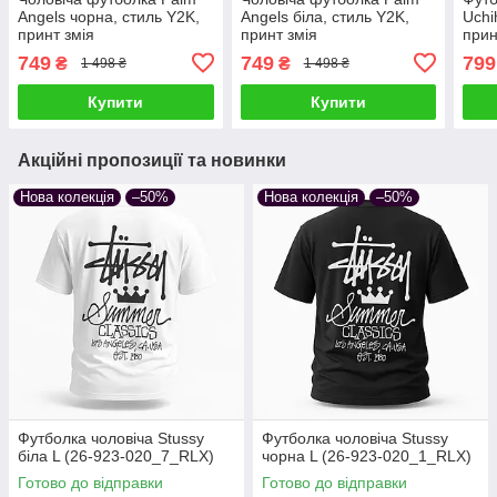
Angels чорна, стиль Y2K,
Angels біла, стиль Y2K,
Uchi
принт змія
принт змія
прин
вули
749
749
799
₴
₴
1 498 ₴
1 498 ₴
Купити
Купити
Акційні пропозиції та новинки
Нова колекція
–50%
Нова колекція
–50%
Футболка чоловіча Stussy
Футболка чоловіча Stussy
біла L (26-923-020_7_RLX)
чорна L (26-923-020_1_RLX)
Готово до відправки
Готово до відправки