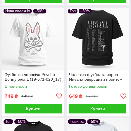
Нова колекція
–50%
Топ
–50%
Футболка чоловіча Psycho
Чоловіча футболка чорна
Bunny біла L (19-671-020_17)
Nirvana оверсайз з принтом
В наявності
Готово до відправки
749
649
₴
₴
1 498 ₴
1 298 ₴
Купити
Купити
Топ
–50%
Новинка
–50%