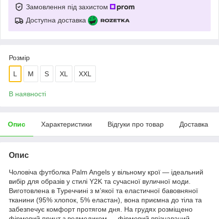
Замовлення під захистом
Доступна доставка
Розмір
L
M
S
XL
XXL
В наявності
Опис
Характеристики
Відгуки про товар
Доставка
Опис
Чоловіча футболка Palm Angels у вільному крої — ідеальний
вибір для образів у стилі Y2K та сучасної вуличної моди.
Виготовлена в Туреччині з м’якої та еластичної бавовняної
тканини (95% хлопок, 5% еластан), вона приємна до тіла та
забезпечує комфорт протягом дня. На грудях розміщено
фірмовий принт з ведмедиком — фірмовий впізнаваний