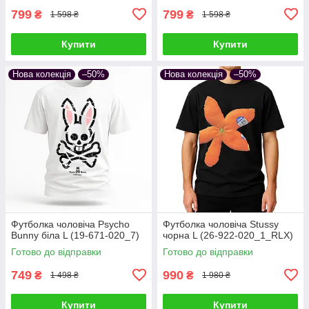
799
799
₴
₴
1 598 ₴
1 598 ₴
Купити
Купити
Нова колекція
–50%
Нова колекція
–50%
Футболка чоловіча Psycho
Футболка чоловіча Stussy
Bunny біла L (19-671-020_7)
чорна L (26-922-020_1_RLX)
Готово до відправки
Готово до відправки
749
990
₴
₴
1 498 ₴
1 980 ₴
Купити
Купити