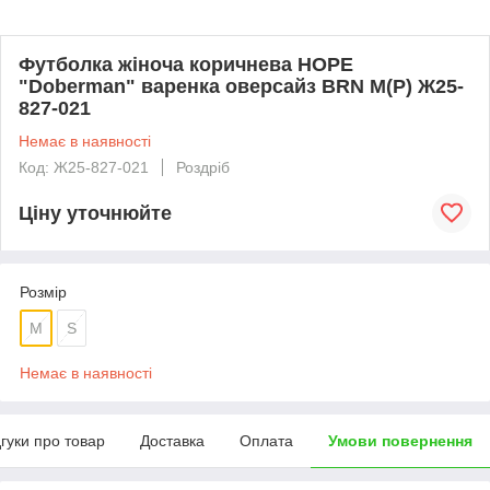
Футболка жіноча коричнева HOPE
"Doberman" варенка оверсайз BRN M(Р) Ж25-
827-021
Немає в наявності
Код: Ж25-827-021
Роздріб
Ціну уточнюйте
Розмір
M
S
Немає в наявності
дгуки про товар
Доставка
Оплата
Умови повернення