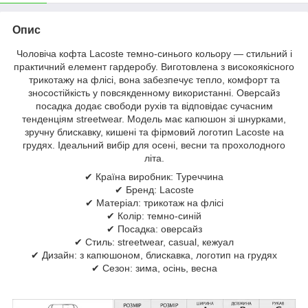
Опис
Чоловіча кофта Lacoste темно-синього кольору — стильний і
практичний елемент гардеробу. Виготовлена з високоякісного
трикотажу на флісі, вона забезпечує тепло, комфорт та
зносостійкість у повсякденному використанні. Оверсайз
посадка додає свободи рухів та відповідає сучасним
тенденціям streetwear. Модель має капюшон зі шнурками,
зручну блискавку, кишені та фірмовий логотип Lacoste на
грудях. Ідеальний вибір для осені, весни та прохолодного
літа.
✔ Країна виробник: Туреччина
✔ Бренд: Lacoste
✔ Матеріал: трикотаж на флісі
✔ Колір: темно-синій
✔ Посадка: оверсайз
✔ Стиль: streetwear, casual, кежуал
✔ Дизайн: з капюшоном, блискавка, логотип на грудях
✔ Сезон: зима, осінь, весна