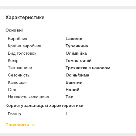
Характеристики
Основні
Виробник
Lacoste
Країна виробник
Туреччина
Вид толстовок
Олімпійка
Колір
Темно-синій
Тип тканини
Трехнитка з начосом
Сезонність
Осінь/зима
Капюшон
Вшитий
Стан
Новий
Наявність капюшона
Так
Користувальницькі характеристики
Розмір
L
Приховати