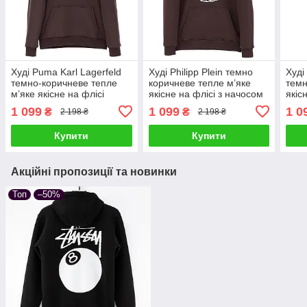
Худі Puma Karl Lagerfeld
Худі Philipp Plein темно
Худі
темно-коричневе тепле
коричневе тепле м’яке
темн
м’яке якісне на флісі
якісне на флісі з начосом
якіс
1 099
1 099
1 0
₴
₴
2 198 ₴
2 198 ₴
Купити
Купити
Акційні пропозиції та новинки
Топ
–50%