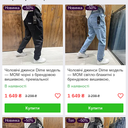
Новинка
–50%
Новинка
–50%
Чоловічі джинси Dime модель
Чоловічі джинси Dime модель
— МОМ чорні з брендовою
— МОМ світло-блакитні з
вишивкою, преміальної
брендовою вишивкою,
турецької якості
преміальної турецької якості
В наявності
В наявності
1 649
1 649
₴
₴
3 298 ₴
3 298 ₴
Купити
Купити
Новинка
–50%
Топ
–50%