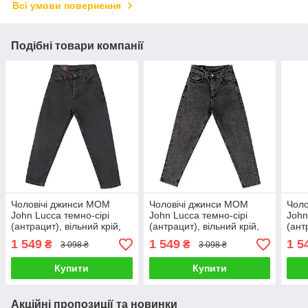
Всі умови повернення
Подібні товари компанії
Чоловічі джинси МОМ
Чоловічі джинси МОМ
Чоло
John Lucca темно-сірі
John Lucca темно-сірі
John
(антрацит), вільний крій,
(антрацит), вільний крій,
(ант
комфортні, з якісної
комфортні, з якісної
комф
1 549
1 549
1 5
₴
₴
3 098 ₴
3 098 ₴
джинсової тканини
джинсової тканини
джин
Купити
Купити
Акційні пропозиції та новинки