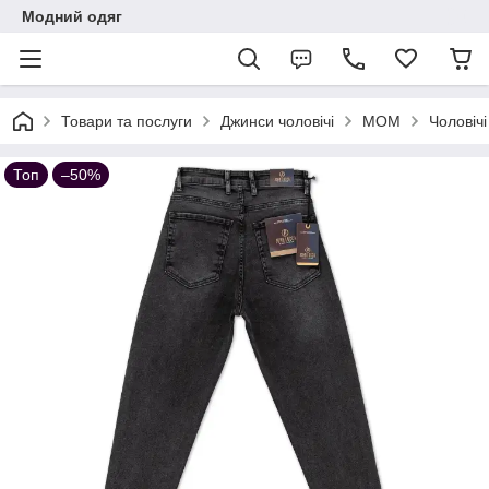
Модний одяг
Товари та послуги
Джинси чоловічі
МОМ
Чоловічі
Топ
–50%