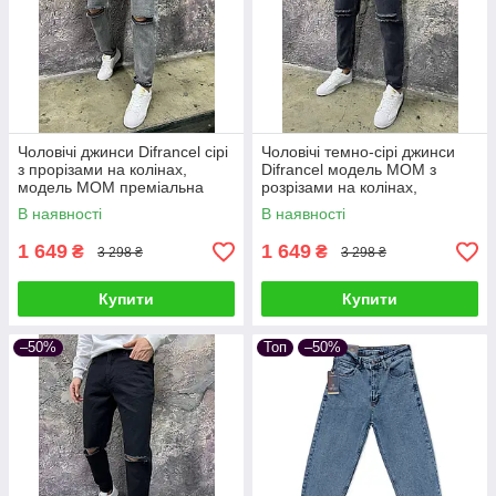
Чоловічі джинси Difrancel сірі
Чоловічі темно-сірі джинси
з прорізами на колінах,
Difrancel модель МОМ з
модель МОМ преміальна
розрізами на колінах,
турецька якість
преміальна якість
В наявності
В наявності
1 649
1 649
₴
₴
3 298 ₴
3 298 ₴
Купити
Купити
–50%
Топ
–50%