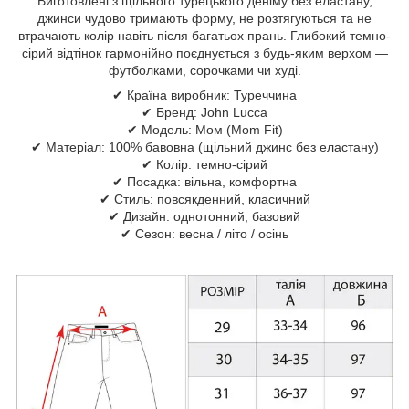
Виготовлені з щільного турецького деніму без еластану,
джинси чудово тримають форму, не розтягуються та не
втрачають колір навіть після багатьох прань. Глибокий темно-
сірий відтінок гармонійно поєднується з будь-яким верхом —
футболками, сорочками чи худі.
✔ Країна виробник: Туреччина
✔ Бренд: John Lucca
✔ Модель: Мом (Mom Fit)
✔ Матеріал: 100% бавовна (щільний джинс без еластану)
✔ Колір: темно-сірий
✔ Посадка: вільна, комфортна
✔ Стиль: повсякденний, класичний
✔ Дизайн: однотонний, базовий
✔ Сезон: весна / літо / осінь