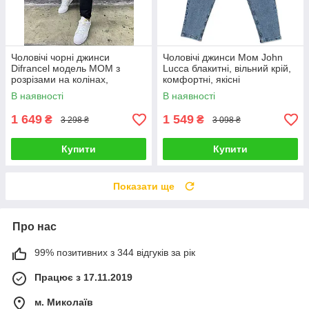
Чоловічі чорні джинси
Чоловічі джинси Мом John
Difrancel модель МОМ з
Lucca блакитні, вільний крій,
розрізами на колінах,
комфортні, якісні
турецька преміальна якість
В наявності
В наявності
1 649
1 549
₴
₴
3 298 ₴
3 098 ₴
Купити
Купити
Показати ще
Про нас
99% позитивних з 344 відгуків за рік
Працює з 17.11.2019
м. Миколаїв