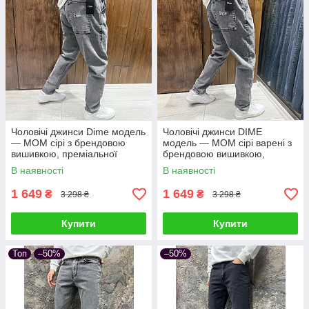
Чоловічі джинси Dime модель
Чоловічі джинси DIME
— МОМ сірі з брендовою
модель — МОМ сірі варені з
вишивкою, преміальної
брендовою вишивкою,
турецької якості
преміальної турецької якості
В наявності
В наявності
1 649
1 649
₴
₴
3 298 ₴
3 298 ₴
Купити
Купити
Топ
–50%
–50%