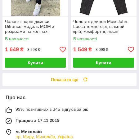
Чоловічі чорні джинси
Чоловічі джинси Мом John
Difrancel модель МОМ з
Lucca темно-сірі, вільний
розрізами на колінах,
крій, комфортні, якісні
турецька преміальна якість
В наявності
В наявності
1 649
1 549
₴
₴
3 298 ₴
3 098 ₴
Купити
Купити
Показати ще
Про нас
99% позитивних з 345 відгуків за рік
Працює з 17.11.2019
м. Миколаїв
пр. Миру, Миколаїв, Україна