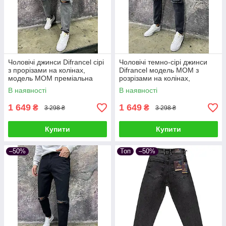
Чоловічі джинси Difrancel сірі
Чоловічі темно-сірі джинси
з прорізами на колінах,
Difrancel модель МОМ з
модель МОМ преміальна
розрізами на колінах,
турецька якість
преміальна якість
В наявності
В наявності
1 649
1 649
₴
₴
3 298 ₴
3 298 ₴
Купити
Купити
–50%
Топ
–50%