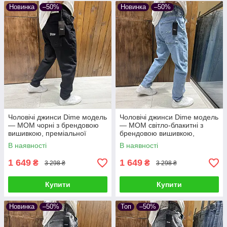
Новинка
–50%
Новинка
–50%
Чоловічі джинси Dime модель
Чоловічі джинси Dime модель
— МОМ чорні з брендовою
— МОМ світло-блакитні з
вишивкою, преміальної
брендовою вишивкою,
турецької якості
преміальної турецької якості
В наявності
В наявності
1 649
1 649
₴
₴
3 298 ₴
3 298 ₴
Купити
Купити
Новинка
–50%
Топ
–50%