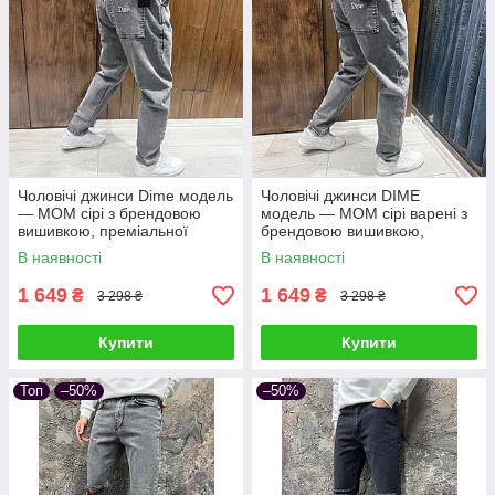
Чоловічі джинси Dime модель
Чоловічі джинси DIME
— МОМ сірі з брендовою
модель — МОМ сірі варені з
вишивкою, преміальної
брендовою вишивкою,
турецької якості
преміальної турецької якості
В наявності
В наявності
1 649
1 649
₴
₴
3 298 ₴
3 298 ₴
Купити
Купити
Топ
–50%
–50%