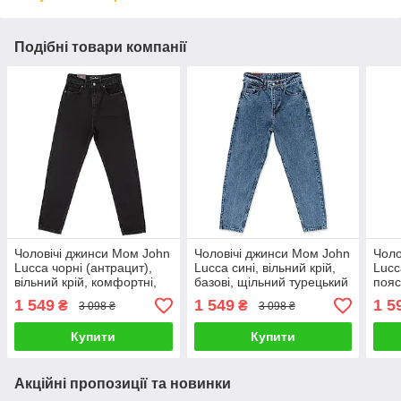
Подібні товари компанії
Чоловічі джинси Мом John
Чоловічі джинси Мом John
Чоло
Lucca чорні (антрацит),
Lucca сині, вільний крій,
Lucc
вільний крій, комфортні,
базові, щільний турецький
пояс
якісні
джинс
туре
1 549
1 549
1 5
₴
₴
3 098 ₴
3 098 ₴
якос
Купити
Купити
Акційні пропозиції та новинки