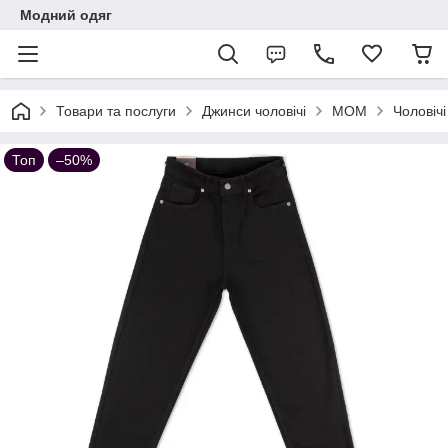
Модний одяг
Товари та послуги
Джинси чоловічі
МОМ
Чоловічі
Топ
–50%