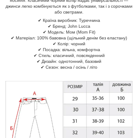
носіння. Класичний чорний колір надає універсальності —
джинси легко комбінуються як з футболками, так і з сорочками
або светрами.
✔ Країна виробник: Туреччина
✔ Бренд: John Lucca
✔ Модель: Мом (Mom Fit)
✔ Матеріал: 100% бавовна (щільний денім без еластану)
✔ Колір: чорний
✔ Посадка: вільна, комфортна
✔ Стиль: класичний, повсякденний
✔ Дизайн: однотонний, базовий
✔ Сезон: весна / осінь / літо