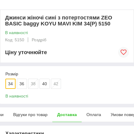
Джинси жіночі сині з потертостями ZEO
BASIC baggy KOYU MAVI KIM 34(Р) 5150
В наявності
Код: 5150
Роздріб
Ціну уточнюйте
Розмір
34
36
38
40
42
В наявності
ки
Відгуки про товар
Доставка
Оплата
Умови пове
Характеристики