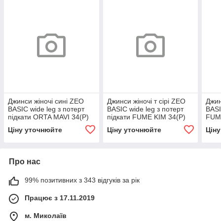
Джинси жіночі сині ZEO
Джинси жіночі т сірі ZEO
Джин
BASIC wide leg з потерт
BASIC wide leg з потерт
BASI
підкати ORTA MAVI 34(Р)
підкати FUME KIM 34(Р)
FUME
5154
5155
Ціну уточнюйте
Ціну уточнюйте
Цін
Про нас
99% позитивних з 343 відгуків за рік
Працює з 17.11.2019
м. Миколаїв