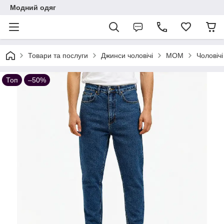
Модний одяг
Товари та послуги
Джинси чоловічі
МОМ
Чоловіч
Топ
–50%