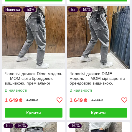
Новинка
–50%
Топ
–50%
Чоловічі джинси Dime модель
Чоловічі джинси DIME
— МОМ сірі з брендовою
модель — МОМ сірі варені з
вишивкою, преміальної
брендовою вишивкою,
турецької якості
преміальної турецької якості
В наявності
В наявності
1 649
1 649
₴
₴
3 298 ₴
3 298 ₴
Купити
Купити
Топ
–50%
–50%