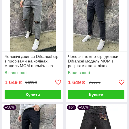
Чоловічі джинси Difrancel сірі
Чоловічі темно-сірі джинси
з прорізами на колінах,
Difrancel модель МОМ з
модель МОМ преміальна
розрізами на колінах,
турецька якість
преміальна якість
В наявності
В наявності
1 649
1 649
₴
₴
3 298 ₴
3 298 ₴
Купити
Купити
–50%
Топ
–50%