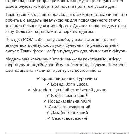
стрейчем, вони добре тримають форму, не розтягуються та
забезпечують комфорт при носінні протягом усього дня.
Темно-синій колір виглядає більш стримано та практично, що
робить цю модель ідеальною як для повсякденного стилю,
так і для більш акуратних образів. Джинси легко поєднуються
з футболками, сорочками та верхнім одягом.
Посадка MOM забезпечує свободу в зоні стегон і плавно
звужується донизу, формуючи сучасний та універсальний
силует. Такий фасон добре підходить для різних типів фігури.
Модель має класичну п’ятикишенькову конструкцію, якісну
фурнітуру та надійну застібку на блискавку і ґудзик. Посилені
шви та щільна тканина гарантують довговічність.
✔ Країна виробник: Туреччина
✔ Бренд: John Lucca
✔ Матеріал: щільний стрейчевий джинс
✔ Колір: темно-синій
✔ Посадка: вільна MOM
✔ Стиль: повсякденний
✔ Дизайн: класичний
✔ Сезон: всесезонні