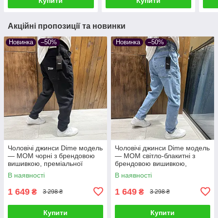
Купити
Купити
Акційні пропозиції та новинки
Новинка
–50%
Новинка
–50%
Чоловічі джинси Dime модель
Чоловічі джинси Dime модель
— МОМ чорні з брендовою
— МОМ світло-блакитні з
вишивкою, преміальної
брендовою вишивкою,
турецької якості
преміальної турецької якості
В наявності
В наявності
1 649
1 649
₴
₴
3 298 ₴
3 298 ₴
Купити
Купити