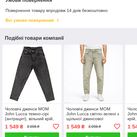
Умови повернення
Повернення товару впродовж 14 днів безкоштовно
Всі умови повернення
Подібні товари компанії
Чоловічі джинси МОМ
Чоловічі джинси МОМ
Чоло
John Lucca темно-сірі
John Lucca світло-зелені з
John
(антрацит), вільний крій,
щільної джинсової
крій
комфортні, з якісної
тканини, вільний крій,
джин
1 549
1 549
1 5
₴
₴
3 098 ₴
3 098 ₴
джинсової тканини
Туреччина
Туре