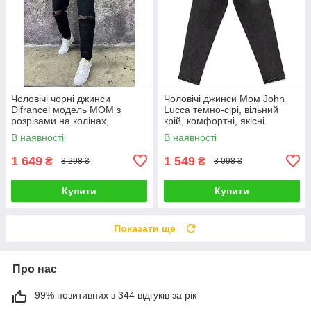
Чоловічі чорні джинси
Чоловічі джинси Мом John
Difrancel модель МОМ з
Lucca темно-сірі, вільний
розрізами на колінах,
крій, комфортні, якісні
турецька преміальна якість
В наявності
В наявності
1 649
1 549
₴
₴
3 298 ₴
3 098 ₴
Купити
Купити
Показати ще
Про нас
99% позитивних з 344 відгуків за рік