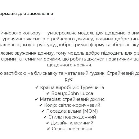
ормація для замовлення
ричневого кольору — універсальна модель для щоденного вик
в Туреччині з якісного стрейчевого джинсу, тканина добре тяг
іал має щільну структуру, добре тримає форму та зберігає аку
плавне звуження донизу, тому модель добре підходить для різн
 сірими та темними речами, що робить джинси практичним вар
щоденного носіння.
 застібкою на блискавку та металевий ґудзик. Стрейчевий д
русі.
✔ Країна виробник: Туреччина
✔ Бренд: John Lucca
✔ Матеріал: стрейчевий джинс
✔ Колір: світло-коричневий
✔ Посадка: вільна (MOM)
✔ Стиль: повсякденний
✔ Дизайн: класичний
✔ Сезон: всесезонні