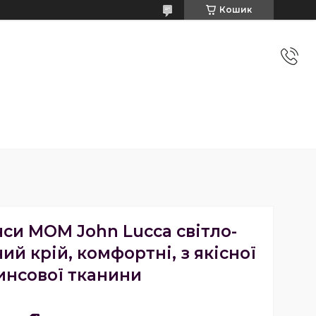
Кошик
си МОМ John Lucca світло-
ий крій, комфортні, з якісної
инсової тканини