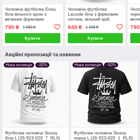
Чоловіча футболка Evisu
Чоловіча футболка
Чоло
біла вільного крою з
Lacoste біла з фірмовим
чорн
великим фірмовим
патчем, вільний крій,
вел
принтом
оверсайз
при
790
649
790
₴
₴
1 580 ₴
1 298 ₴
Купити
Купити
Акційні пропозиції та новинки
Нова колекція
–50%
Нова колекція
–50%
Футболка чоловіча Stussy
Футболка чоловіча Stussy
біла L (26-923-020_7_RLX)
чорна L (26-923-020_1_RLX)