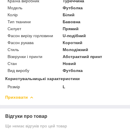
Країна виробник
Туреччина
Модель
Футболка
Колір
Білий
Тип тканини
Бавовна
Силует
Прямий
Фасон вирізу горловини
U-подібний
Фасон рукава
Короткий
Стиль
Молодіжний
Візерунки і принти
Абстрактний принт
Стан
Новий
Вид виробу
Футболка
Користувальницькі характеристики
Розмір
L
Приховати
Відгуки про товар
Ще немає відгуків про цей товар