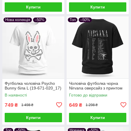
Купити
Купити
Нова колекція
–50%
Топ
–50%
Футболка чоловіча Psycho
Чоловіча футболка чорна
Bunny біла L (19-671-020_17)
Nirvana оверсайз з принтом
В наявності
Готово до відправки
749
649
₴
₴
1 498 ₴
1 298 ₴
Купити
Купити
Топ
–50%
Новинка
–50%