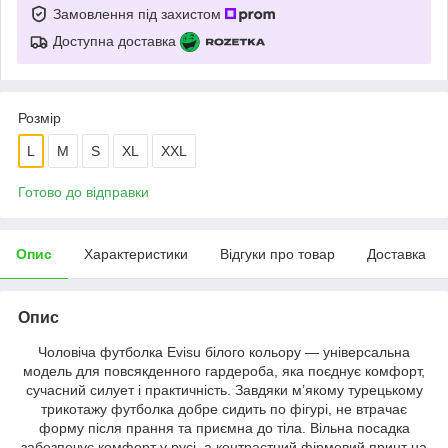
Замовлення під захистом
Доступна доставка
Розмір
L
M
S
XL
XXL
Готово до відправки
Опис
Характеристики
Відгуки про товар
Доставка
Опис
Чоловіча футболка Evisu білого кольору — універсальна
модель для повсякденного гардероба, яка поєднує комфорт,
сучасний силует і практичність. Завдяки м’якому турецькому
трикотажу футболка добре сидить по фігурі, не втрачає
форму після прання та приємна до тіла. Вільна посадка
забезпечує комфорт у русі, а контрастний фірмовий принт на