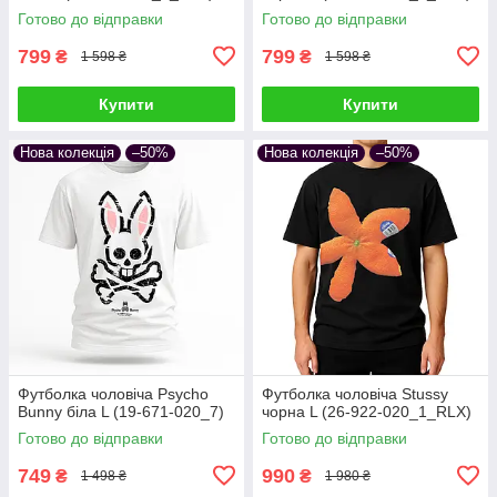
Готово до відправки
Готово до відправки
799
799
₴
₴
1 598 ₴
1 598 ₴
Купити
Купити
Нова колекція
–50%
Нова колекція
–50%
Футболка чоловіча Psycho
Футболка чоловіча Stussy
Bunny біла L (19-671-020_7)
чорна L (26-922-020_1_RLX)
Готово до відправки
Готово до відправки
749
990
₴
₴
1 498 ₴
1 980 ₴