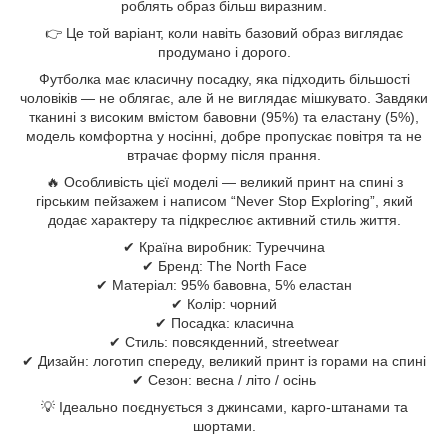
роблять образ більш виразним.
👉 Це той варіант, коли навіть базовий образ виглядає
продумано і дорого.
Футболка має класичну посадку, яка підходить більшості
чоловіків — не облягає, але й не виглядає мішкувато. Завдяки
тканині з високим вмістом бавовни (95%) та еластану (5%),
модель комфортна у носінні, добре пропускає повітря та не
втрачає форму після прання.
🔥 Особливість цієї моделі — великий принт на спині з
гірським пейзажем і написом “Never Stop Exploring”, який
додає характеру та підкреслює активний стиль життя.
✔ Країна виробник: Туреччина
✔ Бренд: The North Face
✔ Матеріал: 95% бавовна, 5% еластан
✔ Колір: чорний
✔ Посадка: класична
✔ Стиль: повсякденний, streetwear
✔ Дизайн: логотип спереду, великий принт із горами на спині
✔ Сезон: весна / літо / осінь
💡 Ідеально поєднується з джинсами, карго-штанами та
шортами.