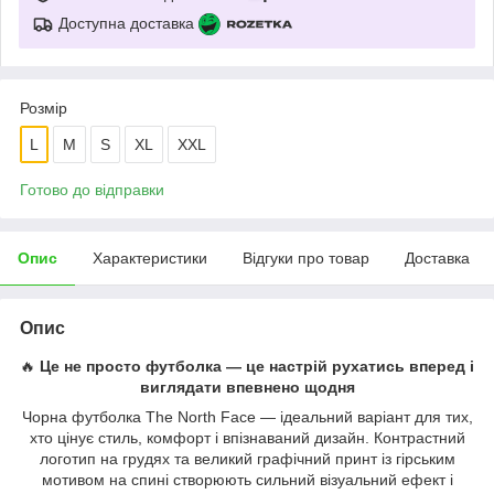
Доступна доставка
Розмір
L
M
S
XL
XXL
Готово до відправки
Опис
Характеристики
Відгуки про товар
Доставка
Опис
🔥
Це не просто футболка — це настрій рухатись вперед і
виглядати впевнено щодня
Чорна футболка The North Face — ідеальний варіант для тих,
хто цінує стиль, комфорт і впізнаваний дизайн. Контрастний
логотип на грудях та великий графічний принт із гірським
мотивом на спині створюють сильний візуальний ефект і