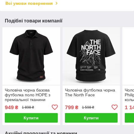
Всі умови повернення
Подібні товари компанії
Чоловіча чорна базова
Чоловіча футболка чорна
Чоло
футболка поло HOPE з
The North Face
Phil
преміальної тканини
коль
лакоста
ткан
949
799
1 1
₴
₴
1 898 ₴
1 598 ₴
мета
Купити
Купити
Акційні пропозиції та новинки