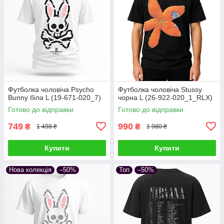
Футболка чоловіча Psycho
Футболка чоловіча Stussy
Bunny біла L (19-671-020_7)
чорна L (26-922-020_1_RLX)
Готово до відправки
Готово до відправки
749
990
₴
₴
1 498 ₴
1 980 ₴
Купити
Купити
Нова колекція
–50%
Топ
–50%