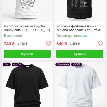
Футболка чоловіча Psycho
Чоловіча футболка чорна
Bunny біла L (19-671-020_17)
Nirvana оверсайз з принтом
В наявності
Готово до відправки
749
649
₴
₴
1 498 ₴
1 298 ₴
Купити
Купити
Топ
–50%
Новинка
–50%