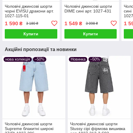
Чоловічі джинсові шорти
Чоловічі джинсові шорти
Чоло
чорні EVISU дракони арт.
DIME сині арт. 1027-431
сині
1027-115-01
1027
1 590
1 549
1 5
₴
₴
3 180 ₴
3 098 ₴
Купити
Купити
Акційні пропозиції та новинки
нова колекція
–50%
Новинка
–50%
Чоловічі джинсові шорти
Чоловічі джинсові шорти
Supreme блакитні широкі
Stussy сірі фірмова вишивка