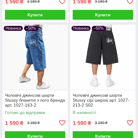
1 590
1 590
₴
₴
3 180 ₴
3 180 ₴
Купити
Купити
Новинка
–50%
Новинка
–50%
Чоловічі джинсові шорти
Чоловічі джинсові шорти
Stussy блакитні з лого бренда
Stussy сірі широкі арт. 1027-
арт. 1027-163-2
213-2 S02
Готово до відправки
В наявності
1 590
1 590
₴
₴
3 180 ₴
3 180 ₴
Купити
Купити