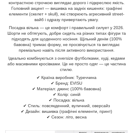
контрастною строчкою виглядає дорого і підкреслює якість.
Головний акцент — вишивка на задніх кишенях: графічні
елементи (скелет + skull), які створюють агресивний street-
вайб і одразу привертають увагу.
Посадка вільна — це комфорт і правильний силует у 2026.
Шорти не обтягують, добре сидять на різних типах фігури та
підходять для щоденного носіння. Щільний денім (100%
бавовна) тримає форму, не просвічується та виглядає
преміально навіть після активного використання.
Ідеально комбінуються з oversize футболками, худі, кедами
або масивними кросівками. Це не просто одяг — це частина
стилю.
✔ Країна виробник: Туреччина
✔ Бренд: EVISU
✔ Матеріал: джинс (100% бавовна)
✔ Колір: синій
✔ Посадка: вільна
✔ Стиль: повсякденний, вуличний, оверсайз
✔ Дизайн: вишивка (графічні елементи, принт)
✔ Сезон: літо, весна