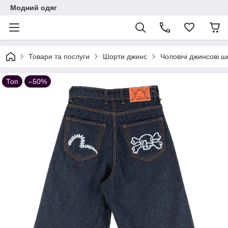
Модний одяг
Товари та послуги
Шорти джинс
Чоловічі джинсові ш
Топ
–50%