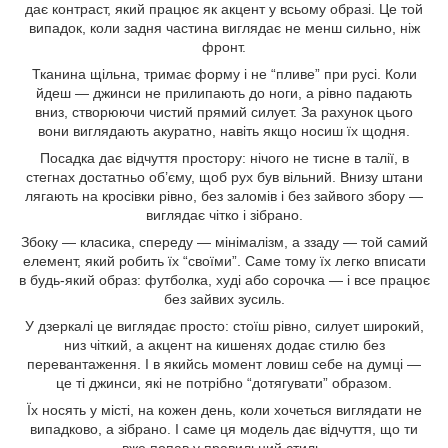
дає контраст, який працює як акцент у всьому образі. Це той
випадок, коли задня частина виглядає не менш сильно, ніж
фронт.
Тканина щільна, тримає форму і не “пливе” при русі. Коли
йдеш — джинси не прилипають до ноги, а рівно падають
вниз, створюючи чистий прямий силует. За рахунок цього
вони виглядають акуратно, навіть якщо носиш їх щодня.
Посадка дає відчуття простору: нічого не тисне в талії, в
стегнах достатньо об’єму, щоб рух був вільний. Внизу штани
лягають на кросівки рівно, без заломів і без зайвого збору —
виглядає чітко і зібрано.
Збоку — класика, спереду — мінімалізм, а ззаду — той самий
елемент, який робить їх “своїми”. Саме тому їх легко вписати
в будь-який образ: футболка, худі або сорочка — і все працює
без зайвих зусиль.
У дзеркалі це виглядає просто: стоїш рівно, силует широкий,
низ чіткий, а акцент на кишенях додає стилю без
перевантаження. І в якийсь момент ловиш себе на думці —
це ті джинси, які не потрібно “дотягувати” образом.
Їх носять у місті, на кожен день, коли хочеться виглядати не
випадково, а зібрано. І саме ця модель дає відчуття, що ти
вже попав у правильний стиль.