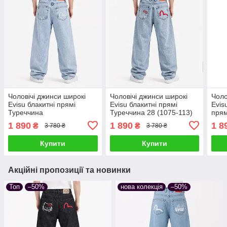
Чоловічі джинси широкі
Чоловічі джинси широкі
Чоло
Evisu блакитні прямі
Evisu блакитні прямі
Evis
Туреччина
Туреччина 28 (1075-113)
прям
1 890
1 890
1 8
₴
₴
3 780 ₴
3 780 ₴
Купити
Купити
Акційні пропозиції та новинки
Топ
–50%
нова колекція
–50%