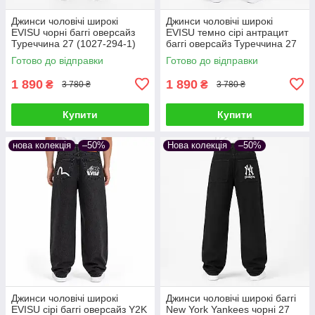
Джинси чоловічі широкі
Джинси чоловічі широкі
EVISU чорні баггі оверсайз
EVISU темно сірі антрацит
Туреччина 27 (1027-294-1)
баггі оверсайз Туреччина 27
(1027-294-3)
Готово до відправки
Готово до відправки
1 890
1 890
₴
₴
3 780 ₴
3 780 ₴
Купити
Купити
нова колекція
–50%
Нова колекція
–50%
Джинси чоловічі широкі
Джинси чоловічі широкі баггі
EVISU сірі баггі оверсайз Y2K
New York Yankees чорні 27