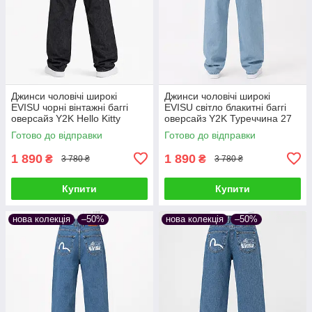
Джинси чоловічі широкі
Джинси чоловічі широкі
EVISU чорні вінтажні баггі
EVISU світло блакитні баггі
оверсайз Y2K Hello Kitty
оверсайз Y2K Туреччина 27
Туреччина 25 (1075-307)
(1027-295-6)
Готово до відправки
Готово до відправки
1 890
1 890
₴
₴
3 780 ₴
3 780 ₴
Купити
Купити
нова колекція
–50%
нова колекція
–50%