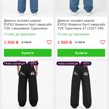
Джинси чоловічі широкі
Джинси чоловічі широкі
EVISU блакитні баггі оверсайз
EVISU блакитні баггі оверсайз
Y2K з вишивкою Туреччина
Y2K Туреччина 27 (1027-295-
27 (1027-295-5)
4)
Готово до відправки
Готово до відправки
1 890
1 890
₴
₴
3 780 ₴
3 780 ₴
Купити
Купити
Нова колекція
–50%
нова колекція
–50%