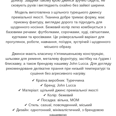
донизу. Завдяки такому крою джинси зручно сидять, не
сковують рухів і виглядають охайно без зайвої ширини.
Модель виготовлена з щільного турецького джинсу
преміальної якості. Тканина добре тримає форму, має
приємну фактуру, виглядає дорого та підходить для
щоденного носіння. Бежевий колір легко комбінується з
базовими речами: футболками, сорочками, худі, світшотами,
куртками та кросівками. Це універсальний варіант для
прогулянок, роботи, навчання, поїздок, зустрічей і щоденного
міського образу.
Джинси мають класичну п’ятикишенькову конструкцію,
шльовки для ременя, металеву фурнітуру, застібку на ґудзик і
блискавку, а також брендову нашивку John Lucca. Для догляду
рекомендоване делікатне прання при низькій температурі та
сушіння без агресивного нагріву.
✔ Країна виробник: Туреччина
✔ Бренд: John Lucca
✔ Матеріал: щільний джинс преміальної якості
✔ Колір: бежевий
✔ Посадка: вільна, MOM
✔ Стиль: casual, повсякденний, міський
✔ Дизайн: однотонний, мінімалістичний, з брендовою
нашивкою