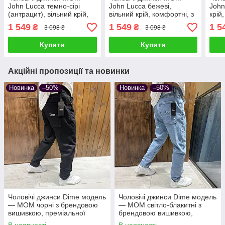
John Lucca темно-сірі
John Lucca бежеві,
John
(антрацит), вільний крій,
вільний крій, комфортні, з
крій
комфортні, з якісної
якісної джинсової тканини
джи
1 549
1 549
1 5
₴
₴
3 098 ₴
3 098 ₴
джинсової тканини
Купити
Купити
Акційні пропозиції та новинки
Новинка
–50%
Новинка
–50%
Чоловічі джинси Dime модель
Чоловічі джинси Dime модель
— МОМ чорні з брендовою
— МОМ світло-блакитні з
вишивкою, преміальної
брендовою вишивкою,
турецької якості
преміальної турецької якості