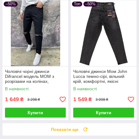
–50%
Топ
–50%
Чоловічі чорні джинси
Чоловічі джинси Мом John
Difrancel модель МОМ з
Lucca темно-сірі, вільний
розрізами на колінах,
крій, комфортні, якісні
турецька преміальна якість
В наявності
В наявності
1 649
1 549
₴
₴
3 298 ₴
3 098 ₴
Купити
Купити
Показати ще