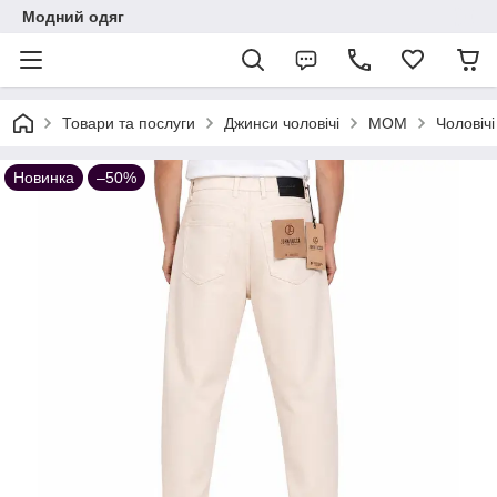
Модний одяг
Товари та послуги
Джинси чоловічі
МОМ
Чоловічі
Новинка
–50%