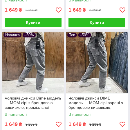
В наявності
В наявності
1 649
1 649
₴
₴
3 298 ₴
3 298 ₴
Купити
Купити
Новинка
–50%
Топ
–50%
Чоловічі джинси Dime модель
Чоловічі джинси DIME
— МОМ сірі з брендовою
модель — МОМ сірі варені з
вишивкою, преміальної
брендовою вишивкою,
турецької якості
преміальної турецької якості
В наявності
В наявності
1 649
1 649
₴
₴
3 298 ₴
3 298 ₴