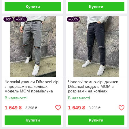
Купити
Купити
Топ
–50%
–50%
Чоловічі джинси Difrancel сірі
Чоловічі темно-сірі джинси
з прорізами на колінах,
Difrancel модель МОМ з
модель МОМ преміальна
розрізами на колінах,
турецька якість
преміальна якість
В наявності
В наявності
1 649
1 649
₴
₴
3 298 ₴
3 298 ₴
Купити
Купити