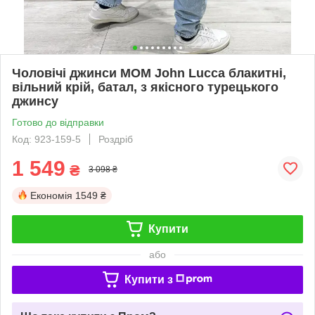
Чоловічі джинси MOM John Lucca блакитні,
вільний крій, батал, з якісного турецького
джинсу
Готово до відправки
Код: 923-159-5
Роздріб
1 549
₴
3 098 ₴
Економія
1549 ₴
Купити
або
Купити з