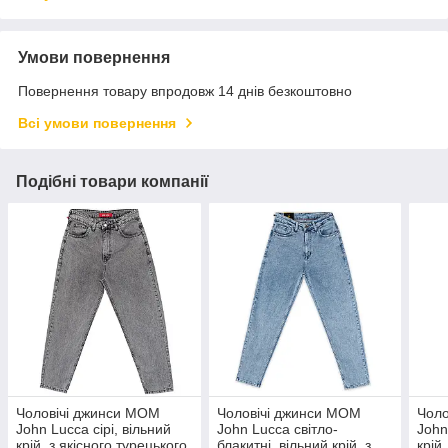
Умови повернення
Повернення товару впродовж 14 днів безкоштовно
Всі умови повернення
Подібні товари компанії
Чоловічі джинси MOM
Чоловічі джинси МОМ
Чоло
John Lucca сірі, вільний
John Lucca світло-
John
крій, з якісного турецького
блакитні, вільний крій, з
крій