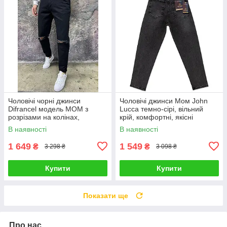
Чоловічі чорні джинси
Чоловічі джинси Мом John
Difrancel модель МОМ з
Lucca темно-сірі, вільний
розрізами на колінах,
крій, комфортні, якісні
турецька преміальна якість
В наявності
В наявності
1 649
1 549
₴
₴
3 298 ₴
3 098 ₴
Купити
Купити
Показати ще
Про нас