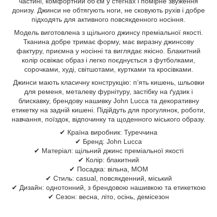
частині, комфортний об’єм у стегнах і помірне звуження
донизу. Джинси не обтягують ноги, не сковують рухів і добре
підходять для активного повсякденного носіння.
Модель виготовлена з щільного джинсу преміальної якості.
Тканина добре тримає форму, має виразну джинсову
фактуру, приємна у носінні та виглядає якісно. Блакитний
колір освіжає образ і легко поєднується з футболками,
сорочками, худі, світшотами, куртками та кросівками.
Джинси мають класичну конструкцію: п’ять кишень, шльовки
для ременя, металеву фурнітуру, застібку на ґудзик і
блискавку, брендову нашивку John Lucca та декоративну
етикетку на задній кишені. Підійдуть для прогулянок, роботи,
навчання, поїздок, відпочинку та щоденного міського образу.
✔ Країна виробник: Туреччина
✔ Бренд: John Lucca
✔ Матеріал: щільний джинс преміальної якості
✔ Колір: блакитний
✔ Посадка: вільна, MOM
✔ Стиль: casual, повсякденний, міський
✔ Дизайн: однотонний, з брендовою нашивкою та етикеткою
✔ Сезон: весна, літо, осінь, демісезон