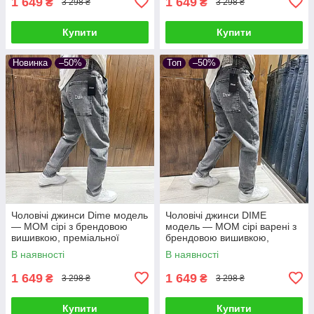
1 649
1 649
₴
₴
3 298 ₴
3 298 ₴
Купити
Купити
Новинка
–50%
Топ
–50%
Чоловічі джинси Dime модель
Чоловічі джинси DIME
— МОМ сірі з брендовою
модель — МОМ сірі варені з
вишивкою, преміальної
брендовою вишивкою,
турецької якості
преміальної турецької якості
В наявності
В наявності
1 649
1 649
₴
₴
3 298 ₴
3 298 ₴
Купити
Купити