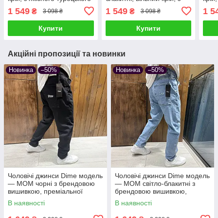
джинсу
якісної джинсової тканини
туре
1 549
1 549
1 5
₴
₴
3 098 ₴
3 098 ₴
Купити
Купити
Акційні пропозиції та новинки
Новинка
–50%
Новинка
–50%
Чоловічі джинси Dime модель
Чоловічі джинси Dime модель
— МОМ чорні з брендовою
— МОМ світло-блакитні з
вишивкою, преміальної
брендовою вишивкою,
турецької якості
преміальної турецької якості
В наявності
В наявності