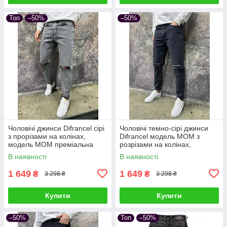
Топ
–50%
–50%
Чоловічі джинси Difrancel сірі
Чоловічі темно-сірі джинси
з прорізами на колінах,
Difrancel модель МОМ з
модель МОМ преміальна
розрізами на колінах,
турецька якість
преміальна якість
В наявності
В наявності
1 649
1 649
₴
₴
3 298 ₴
3 298 ₴
Купити
Купити
–50%
Топ
–50%