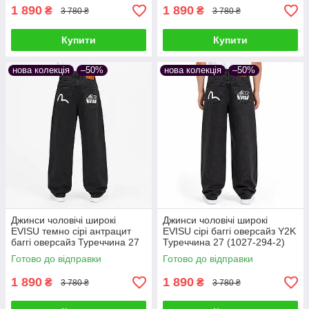
1 890
1 890
₴
₴
3 780 ₴
3 780 ₴
Купити
Купити
нова колекція
–50%
нова колекція
–50%
Джинси чоловічі широкі
Джинси чоловічі широкі
EVISU темно сірі антрацит
EVISU сірі баггі оверсайз Y2K
баггі оверсайз Туреччина 27
Туреччина 27 (1027-294-2)
(1027-294-3)
Готово до відправки
Готово до відправки
1 890
1 890
₴
₴
3 780 ₴
3 780 ₴