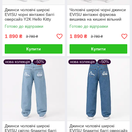
Джинси чоловічі широкі
Чоловічі широкі чорні джинси
EVISU чорні вінтажні баггі
EVISU вінтажні фірмова
оверсайз Y2K Hello Kitty
вишивка на кишені вільний
Туреччина 25 (1075-307)
крій оверсайз баггі Y2K
Готово до відправки
Готово до відправки
Туреччина 25 (1075-306)
1 890
1 890
₴
₴
3 780 ₴
3 780 ₴
Купити
Купити
нова колекція
–50%
нова колекція
–50%
Джинси чоловічі широкі
Джинси чоловічі широкі
EVISU світло блакитні баггі
EVISU блакитні баггі оверсайз