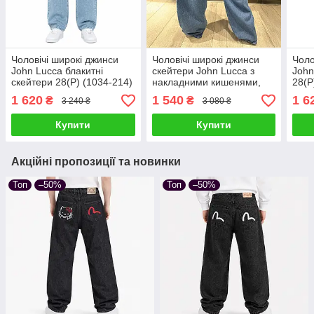
Чоловічі широкі джинси
Чоловічі широкі джинси
Чоло
John Lucca блакитні
скейтери John Lucca з
John
скейтери 28(Р) (1034-214)
накладними кишенями,
28(Р
світло-сині
1 620
1 540
1 6
₴
₴
3 240 ₴
3 080 ₴
Купити
Купити
Акційні пропозиції та новинки
Топ
–50%
Топ
–50%