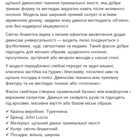
щільної джинсової тканини преміальної якості, яка добре
тримає форму та виглядає акуратно навіть після активного
носіння. Модель має широкий прямий силует із м’яким
звуженням донизу, завдяки чому джинси виглядають об’ємно,
але без надмірної мішкуватості.
Світло-блакитна варка з легким ефектом висвітлення додає
джинсам універсальності — модель легко поєднується з
футболками, худі, світшотами та кедами. Такий фасон добре
підходить для міських образів, щоденного носіння,
прогулянок, зустрічей або вечірніх виходів у casual стилі.
У моделі передбачені глибокі передні та задні кишені,
класична застібка на ґудзик і блискавку, посилені шви та
щільна посадка в поясі. Джинсова тканина має приємну
фактуру та не виглядає тонкою або «плоскою».
Фасон скейтери створює правильний баланс між комфортом і
виразним силуетом. Джинси не сковують рухів та підходять
під кросівки, масивне взуття або базові міські образи.
✔ Країна виробник: Туреччина
✔ Бренд: John Lucca
✔ Матеріал: щільний джинс преміальної якості
✔ Колір: світло-блакитний
✔ Посадка: вільна, широка