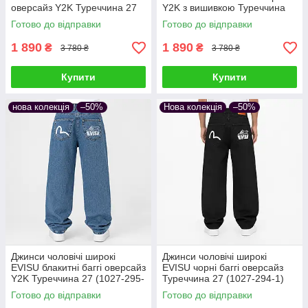
оверсайз Y2K Туреччина 27
Y2K з вишивкою Туреччина
(1027-295-6)
27 (1027-295-5)
Готово до відправки
Готово до відправки
1 890
1 890
₴
₴
3 780 ₴
3 780 ₴
Купити
Купити
нова колекція
–50%
Нова колекція
–50%
Джинси чоловічі широкі
Джинси чоловічі широкі
EVISU блакитні баггі оверсайз
EVISU чорні баггі оверсайз
Y2K Туреччина 27 (1027-295-
Туреччина 27 (1027-294-1)
4)
Готово до відправки
Готово до відправки